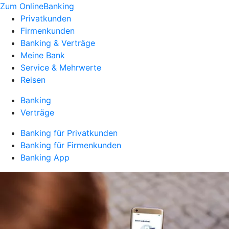
Zum OnlineBanking
Privatkunden
Firmenkunden
Banking & Verträge
Meine Bank
Service & Mehrwerte
Reisen
Banking
Verträge
Banking für Privatkunden
Banking für Firmenkunden
Banking App